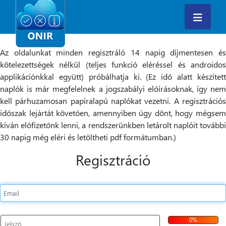
Az oldalunkat minden regisztráló 14 napig díjmentesen és
kötelezettségek nélkül (teljes funkció eléréssel és androidos
applikációnkkal együtt) próbálhatja ki. (Ez idő alatt készített
naplók is már megfelelnek a jogszabályi előírásoknak, így nem
kell párhuzamosan papíralapú naplókat vezetni. A regisztrációs
időszak lejártát követően, amennyiben úgy dönt, hogy mégsem
kíván előfizetőnk lenni, a rendszerünkben letárolt naplóit további
30 napig még eléri és letöltheti pdf formátumban.)
Regisztráció
0%