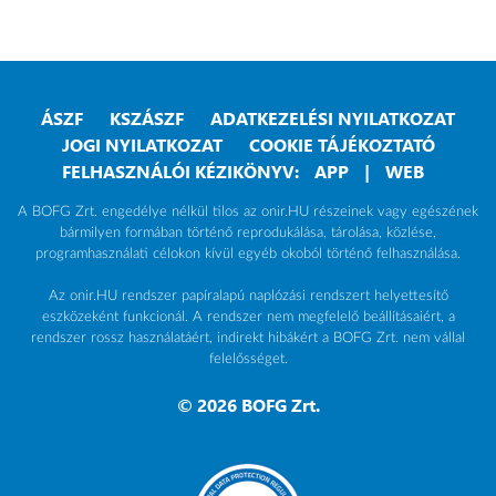
ÁSZF
KSZÁSZF
ADATKEZELÉSI NYILATKOZAT
JOGI NYILATKOZAT
COOKIE TÁJÉKOZTATÓ
FELHASZNÁLÓI KÉZIKÖNYV:
APP
|
WEB
A BOFG Zrt. engedélye nélkül tilos az onir.HU részeinek vagy egészének
bármilyen formában történő reprodukálása, tárolása, közlése,
programhasználati célokon kívül egyéb okoból történő felhasználása.
Az onir.HU rendszer papíralapú naplózási rendszert helyettesítő
eszközeként funkcionál. A rendszer nem megfelelő beállításaiért, a
rendszer rossz használatáért, indirekt hibákért a BOFG Zrt. nem vállal
felelősséget.
© 2026
BOFG Zrt.