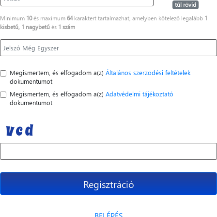
túl rövid
Minimum
10
és maximum
64
karaktert tartalmazhat, amelyben kötelező legalább
1
kisbetű, 1 nagybetű
és
1 szám
Megismertem, és elfogadom a(z)
Általános szerzödési feltételek
dokumentumot
Megismertem, és elfogadom a(z)
Adatvédelmi tájékoztató
dokumentumot
Regisztráció
BELÉPÉS